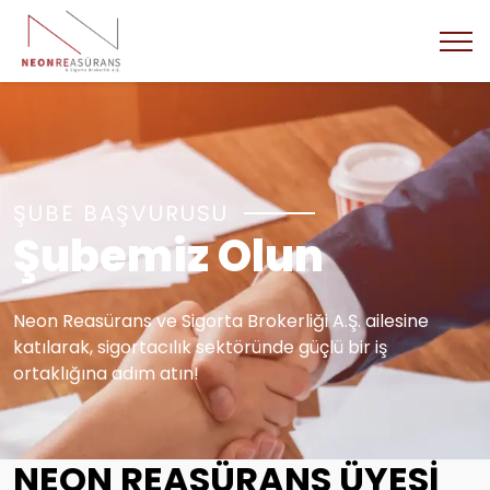
ŞUBE BAŞVURUSU
Şubemiz Olun
Neon Reasürans ve Sigorta Brokerliği A.Ş. ailesine
katılarak, sigortacılık sektöründe güçlü bir iş
ortaklığına adım atın!
NEON REASÜRANS ÜYESİ