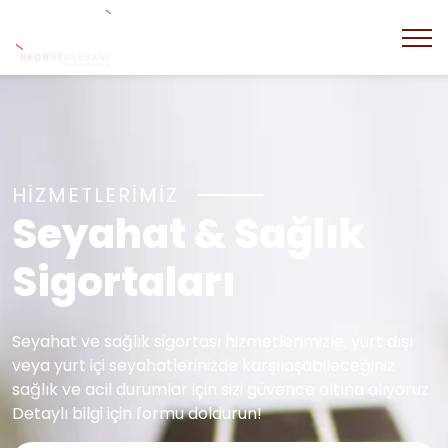
HİZMETLERİMİZ
Seyahat & Sağlık
Sigortaları
Seyahat ve sağlık sigortası hizmetlerimizle, yurt dışı
veya yurt içi seyahatlerinizde karşılaşabileceğiniz
sağlık ve acil durumlar için sizi güvence altına alıyoruz.
Detaylı bilgi için formu doldurun!