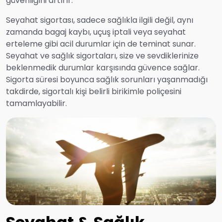
güvenliğini artırır.
Finansal Risk Sigortaları
Seyahat sigortası, sadece sağlıkla ilgili değil, aynı
zamanda bagaj kaybı, uçuş iptali veya seyahat
erteleme gibi acil durumlar için de teminat sunar.
Seyahat ve Sağlık Sigortaları
Seyahat ve sağlık sigortaları, size ve sevdiklerinize
beklenmedik durumlar karşısında güvence sağlar.
Havacılık Risk Sigortaları
Sigorta süresi boyunca sağlık sorunları yaşanmadığı
takdirde, sigortalı kişi belirli birikimle poliçesini
tamamlayabilir.
Nakliyat Sigortaları
Sorumluluk Sigortaları
Oto ve Oto Dışı Kaza Sigortaları