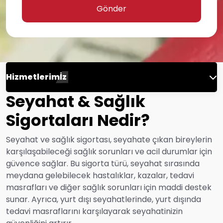
Gönder
Hizmetlerimİz
Seyahat & Sağlık
Mühendislik Sigortası
Sigortaları Nedir?
Hayat Sigortası
Seyahat ve sağlık sigortası, seyahate çıkan bireylerin
karşılaşabileceği sağlık sorunları ve acil durumlar için
güvence sağlar. Bu sigorta türü, seyahat sırasında
Yangın Sigortaları
meydana gelebilecek hastalıklar, kazalar, tedavi
masrafları ve diğer sağlık sorunları için maddi destek
sunar. Ayrıca, yurt dışı seyahatlerinde, yurt dışında
Enerji Sigortaları
tedavi masraflarını karşılayarak seyahatinizin