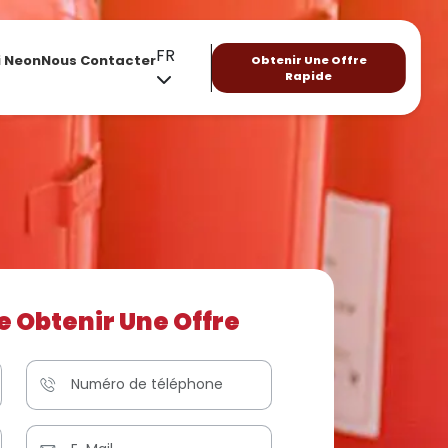
FR
i Neon
Nous Contacter
Obtenir Une Offre
Rapide
 Obtenir Une Offre