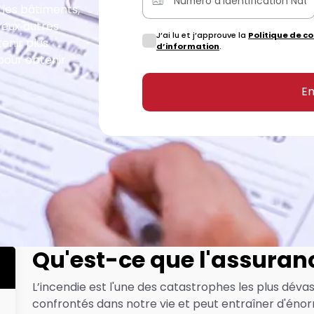
 les bâtiments,
reux autres
J’ai lu et j’approuve la
Politique de co
enir plus
d’information
.
 pour obtenir
En
Qu'est-ce que l'assuran
L’incendie est l'une des catastrophes les plus dév
confrontés dans notre vie et peut entraîner d'énor