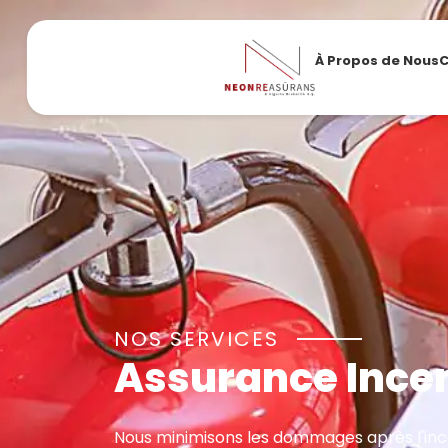
À Propos de Nous
C
NOS SERVICES
Assurance Ince
Nous minimisons les dommages après l'inc