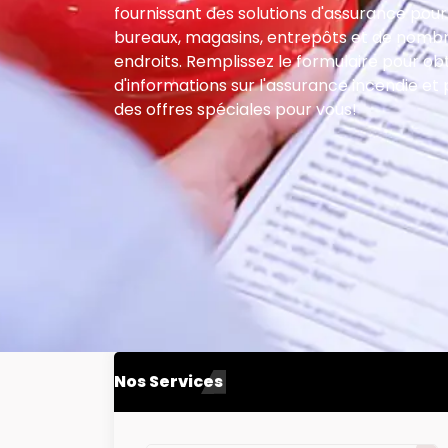
fournissant des solutions d'assurance pour
bureaux, magasins, entrepôts et de nomb
endroits. Remplissez le formulaire pour obt
d'informations sur l'assurance incendie et
des offres spéciales pour vous!
Nos Services