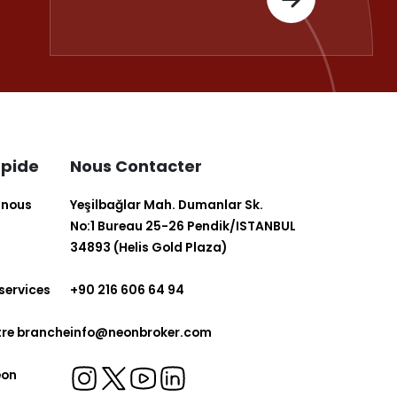
apide
Nous Contacter
 nous
Yeşilbağlar Mah. Dumanlar Sk.
No:1 Bureau 25-26 Pendik/ISTANBUL
34893 (Helis Gold Plaza)
 services
+90 216 606 64 94
tre branche
info@neonbroker.com
eon