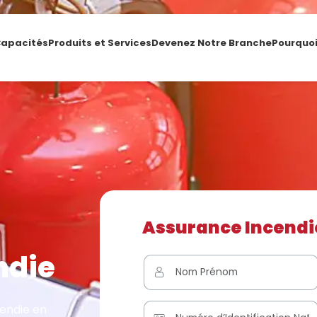
apacités
Produits et Services
Devenez Notre Branche
Pourquo
Assurance Incendie
ndie
endie en